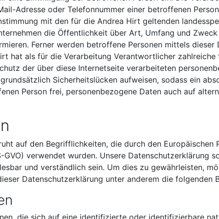
Mail-Adresse oder Telefonnummer einer betroffenen Person, 
stimmung mit den für die Andrea Hirt geltenden landesspe
nternehmen die Öffentlichkeit über Art, Umfang und Zweck
mieren. Ferner werden betroffene Personen mittels dieser 
rt hat als für die Verarbeitung Verantwortlicher zahlreic
chutz der über diese Internetseite verarbeiteten personen
rundsätzlich Sicherheitslücken aufweisen, sodass ein abso
fenen Person frei, personenbezogene Daten auch auf altern
en
uht auf den Begrifflichkeiten, die durch den Europäischen
GVO) verwendet wurden. Unsere Datenschutzerklärung soll s
lesbar und verständlich sein. Um dies zu gewährleisten, m
 dieser Datenschutzerklärung unter anderem die folgenden B
en
n, die sich auf eine identifizierte oder identifizierbare na