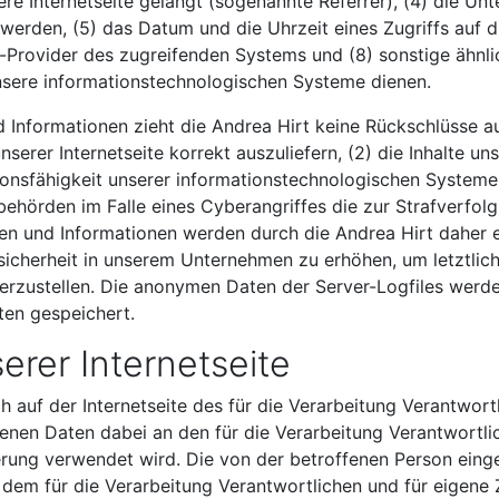
re Internetseite gelangt (sogenannte Referrer), (4) die Un
erden, (5) das Datum und die Uhrzeit eines Zugriffs auf die
ce-Provider des zugreifenden Systems und (8) sonstige ähnl
nsere informationstechnologischen Systeme dienen.
 Informationen zieht die Andrea Hirt keine Rückschlüsse au
nserer Internetseite korrekt auszuliefern, (2) die Inhalte un
tionsfähigkeit unserer informationstechnologischen Systeme 
behörden im Falle eines Cyberangriffes die zur Strafverfo
n und Informationen werden durch die Andrea Hirt daher ein
icherheit in unserem Unternehmen zu erhöhen, um letztlich
rzustellen. Die anonymen Daten der Server-Logfiles werden
en gespeichert.
serer Internetseite
ich auf der Internetseite des für die Verarbeitung Verantw
nen Daten dabei an den für die Verarbeitung Verantwortlic
rierung verwendet wird. Die von der betroffenen Person 
i dem für die Verarbeitung Verantwortlichen und für eigene