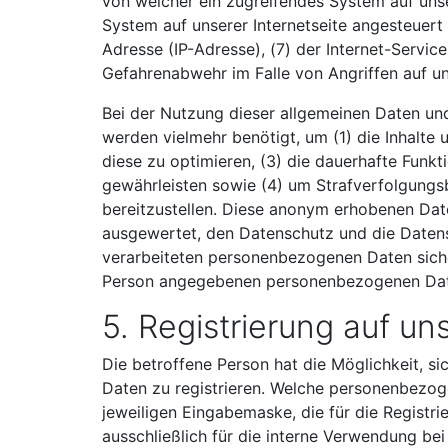
von welcher ein zugreifendes System auf unse
System auf unserer Internetseite angesteuert w
Adresse (IP-Adresse), (7) der Internet-Servi
Gefahrenabwehr im Falle von Angriffen auf u
Bei der Nutzung dieser allgemeinen Daten und
werden vielmehr benötigt, um (1) die Inhalte u
diese zu optimieren, (3) die dauerhafte Funk
gewährleisten sowie (4) um Strafverfolgungs
bereitzustellen. Diese anonym erhobenen Date
ausgewertet, den Datenschutz und die Datens
verarbeiteten personenbezogenen Daten siche
Person angegebenen personenbezogenen Dat
5. Registrierung auf un
Die betroffene Person hat die Möglichkeit, s
Daten zu registrieren. Welche personenbezoge
jeweiligen Eingabemaske, die für die Regist
ausschließlich für die interne Verwendung be