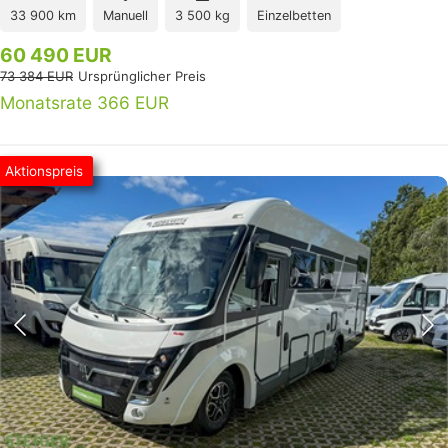
33 900 km
Manuell
3 500 kg
Einzelbetten
60 490 EUR
73 384 EUR
Ursprünglicher Preis
Monatsrate 366 EUR
Aktionspreis