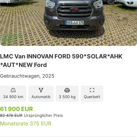
LMC Van INNOVAN FORD 590*SOLAR*AHK
*AUT*NEW Ford
Gebrauchtwagen, 2025
34 900 km
Automatik
3 500 kg
Querbett
61 900 EUR
82 476 EUR
Ursprünglicher Preis
Monatsrate 375 EUR