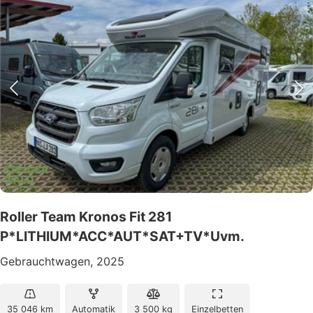
Roller Team Kronos Fit 281
P*LITHIUM*ACC*AUT*SAT+TV*Uvm.
Gebrauchtwagen, 2025
35 046 km
Automatik
3 500 kg
Einzelbetten