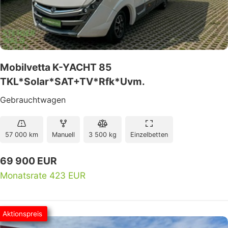
Mobilvetta K-YACHT 85
TKL*Solar*SAT+TV*Rfk*Uvm.
Gebrauchtwagen
57 000 km
Manuell
3 500 kg
Einzelbetten
69 900 EUR
Monatsrate 423 EUR
Aktionspreis