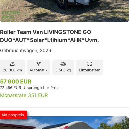
Roller Team Van LIVINGSTONE GO
DUO*AUT*Solar*Ltihium*AHK*Uvm.
Gebrauchtwagen, 2026
28 000 km
Automatik
3 500 kg
Einzelbetten
57 900 EUR
72 456 EUR
Ursprünglicher Preis
Monatsrate 351 EUR
Aktionspreis